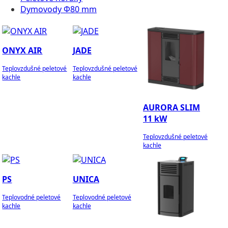
Dymovody Φ80 mm
ONYX AIR
JADE
Teplovzdušné peletové
Teplovzdušné peletové
kachle
kachle
AURORA SLIM
11 kW
Teplovzdušné peletové
kachle
PS
UNICA
Teplovodné peletové
Teplovodné peletové
kachle
kachle