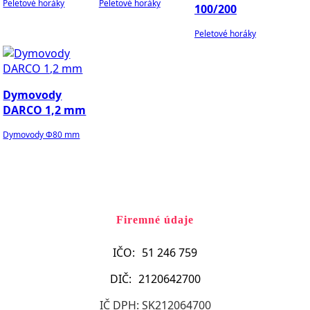
Peletové horáky
Peletové horáky
100/200
Peletové horáky
Dymovody
DARCO 1,2 mm
Dymovody Φ80 mm
Firemné údaje
IČO:
g
51 246 759
DIČ:
g
2120642700
IČ DPH: SK212064700