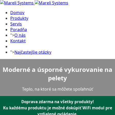
Domov
Produkty
Servis
Poradňa
">
O nás
Kontakt
">
Najčastejšie otázky
Moderné a úsporné vykurovanie na
pelety
Teplo, na ktoré sa môžete spoľahnúť
Doprava zdarma na všetky produkty!
Ku každému produktu je možné dokúpiť WiFi modul pre
vzdialené ovládanie.